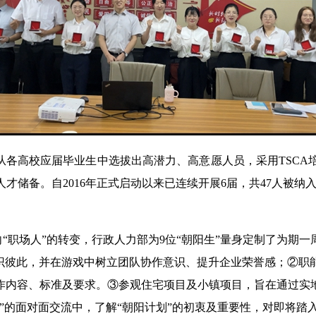
从各高校应届毕业生中选拔出高潜力、高意愿人员，采用TSC
备。自2016年正式启动以来已连续开展6届，共47人被纳入“
人”向“职场人”的转变，行政人力部为9位“朝阳生”量身定制了为
认识彼此，并在游戏中树立团队协作意识、提升企业荣誉感；②职
作内容、标准及要求。③参观住宅项目及小镇项目，旨在通过实
”的面对面交流中，了解“朝阳计划”的初衷及重要性，对即将踏入