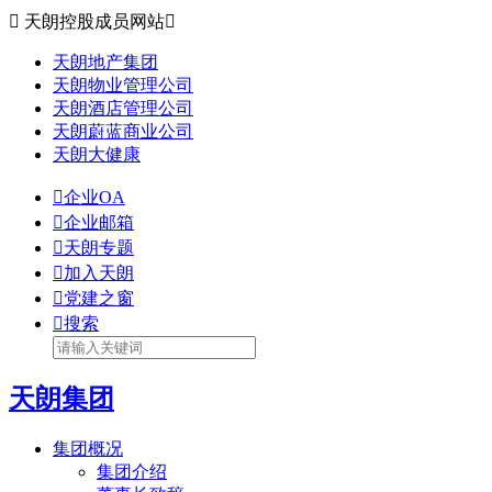

天朗控股成员网站

天朗地产集团
天朗物业管理公司
天朗酒店管理公司
天朗蔚蓝商业公司
天朗大健康

企业OA

企业邮箱

天朗专题

加入天朗

党建之窗

搜索
天朗集团
集团概况
集团介绍