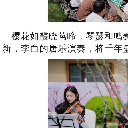
樱花如霰晓莺啼，琴瑟和鸣
新，李白的唐乐演奏，将千年