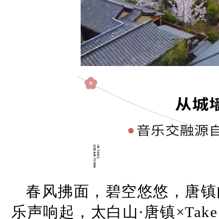
春风拂面，碧空悠悠，唐镇
乐声响起，太白山·唐镇×Tak