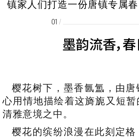
镇家人们打造一份唐镇专属春
樱花树下，墨香氤氲，由唐
心用情地描绘着这旖旎又短暂
清雅意境之中。
樱花的缤纷浪漫在此刻定格