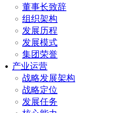
董事长致辞
组织架构
发展历程
发展模式
集团荣誉
产业运营
战略发展架构
战略定位
发展任务