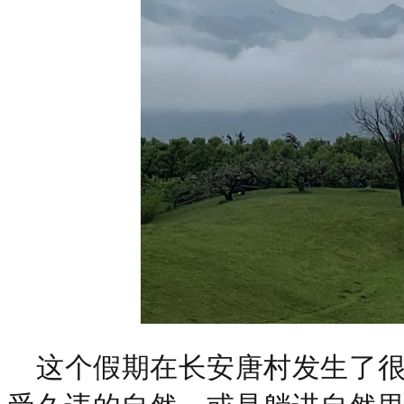
这个假期在长安唐村发生了