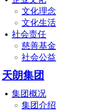
文化理念
文化生活
社会责任
慈善基金
社会公益
天朗集团
集团概况
集团介绍