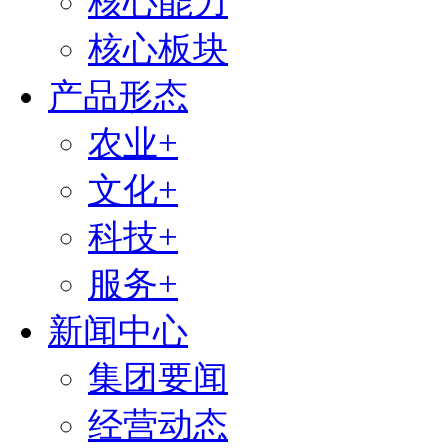
核心能力
核心板块
产品形态
农业+
文化+
科技+
服务+
新闻中心
集团要闻
经营动态