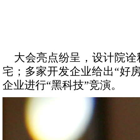
大会亮点纷呈，设计院诠
宅；多家开发企业给出“好房
企业进行“黑科技”竞演。