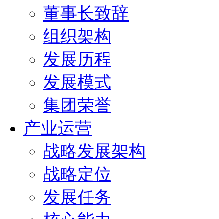
董事长致辞
组织架构
发展历程
发展模式
集团荣誉
产业运营
战略发展架构
战略定位
发展任务