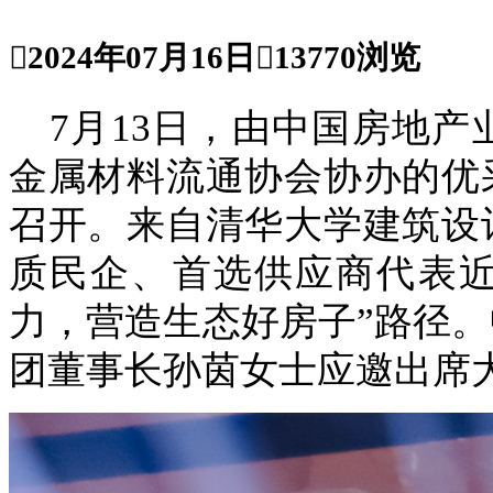

2024年07月16日

13770浏览
7月13日，由中国房地
金属材料流通协会协办的优
召开。来自清华大学建筑设
质民企、首选供应商代表近
力，营造生态好房子”路径
团董事长孙茵女士应邀出席