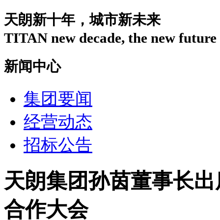
天朗新十年，城市新未来
TITAN new decade, the new future o
新闻中心
集团要闻
经营动态
招标公告
天朗集团孙茵董事长出
合作大会