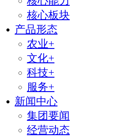
核心能力
核心板块
产品形态
农业+
文化+
科技+
服务+
新闻中心
集团要闻
经营动态