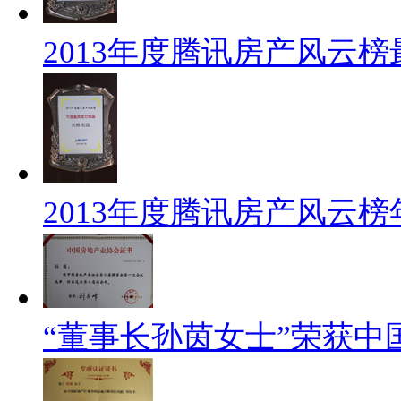
2013年度腾讯房产风云
2013年度腾讯房产风云
“董事长孙茵女士”荣获