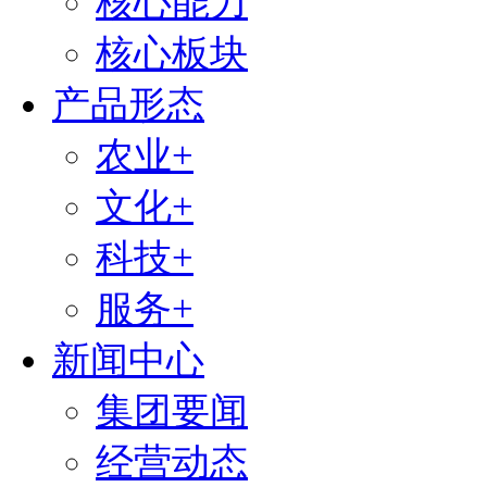
核心能力
核心板块
产品形态
农业+
文化+
科技+
服务+
新闻中心
集团要闻
经营动态