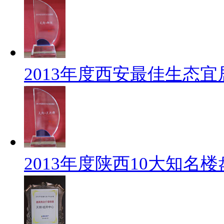
2013年度西安最佳生态宜
2013年度陕西10大知名