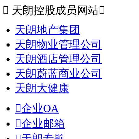

天朗控股成员网站

天朗地产集团
天朗物业管理公司
天朗酒店管理公司
天朗蔚蓝商业公司
天朗大健康

企业OA

企业邮箱

天朗专题