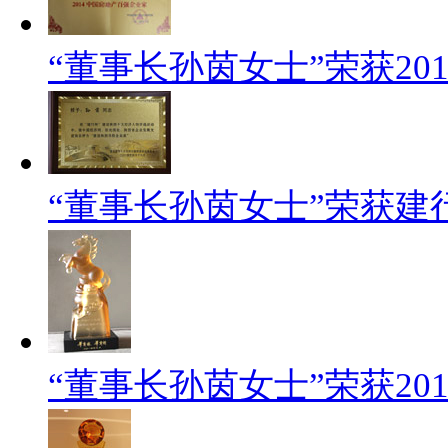
“董事长孙茵女士”荣获20
“董事长孙茵女士”荣获
“董事长孙茵女士”荣获2