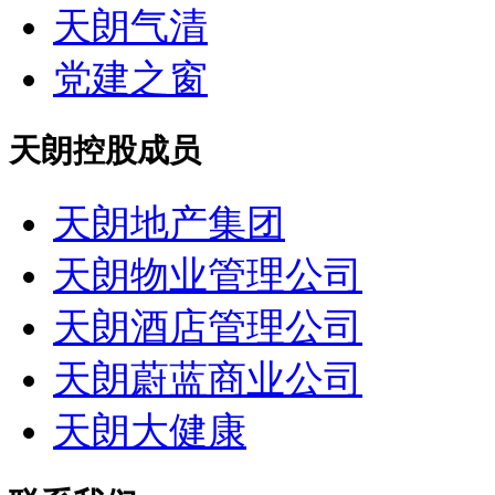
天朗气清
党建之窗
天朗控股成员
天朗地产集团
天朗物业管理公司
天朗酒店管理公司
天朗蔚蓝商业公司
天朗大健康