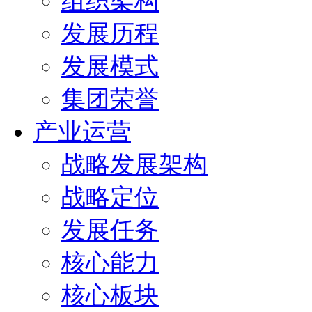
组织架构
发展历程
发展模式
集团荣誉
产业运营
战略发展架构
战略定位
发展任务
核心能力
核心板块