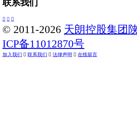
联系我们



© 2011-2026
天朗控股集团
陕
ICP备11012870号
加入我们

联系我们

法律声明

在线留言