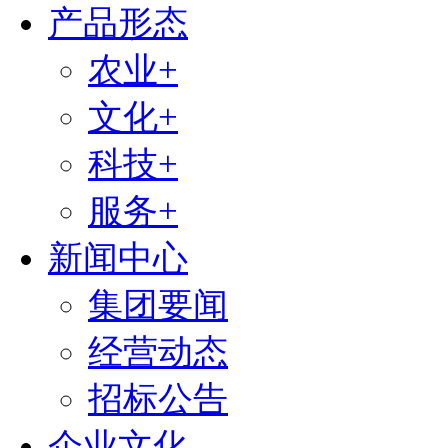
产品形态
农业+
文化+
科技+
服务+
新闻中心
集团要闻
经营动态
招标公告
企业文化